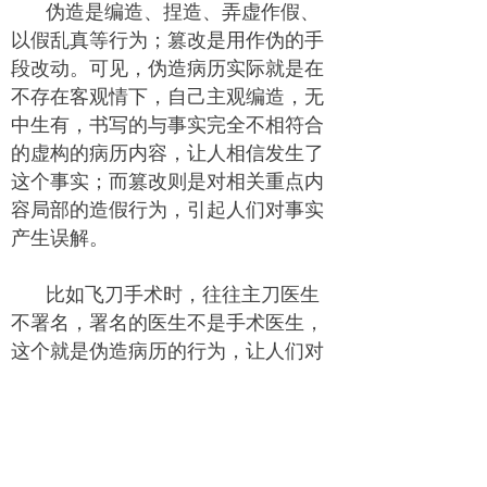
伪造是编造、捏造、弄虚作假、
以假乱真等行为；篡改是用作伪的手
段改动。可见，伪造病历实际就是在
不存在客观情下，自己主观编造，无
中生有，书写的与事实完全不相符合
的虚构的病历内容，让人相信发生了
这个事实；而篡改则是对相关重点内
容局部的造假行为，引起人们对事实
产生误解。
比如飞刀手术时，往往主刀医生
不署名，署名的医生不是手术医生，
这个就是伪造病历的行为，让人们对
到底是谁做的手术产生了误解。比如
某医院做的一个甲状腺手术后损伤喉
返神经，产生纠纷诉诸法院，在诉讼
过程中，院方代理律师提交了2份除了