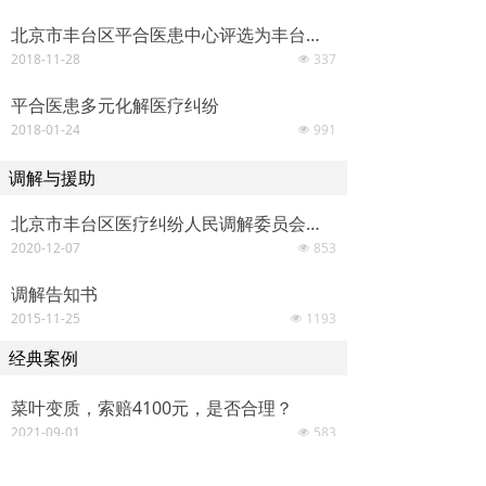
北京市丰台区平合医患中心评选为丰台区5A级社会组织
2018-11-28
337
넶
平合医患多元化解医疗纠纷
2018-01-24
991
넶
调解与援助
北京市丰台区医疗纠纷人民调解委员会荣获突出集体
2020-12-07
853
넶
调解告知书
2015-11-25
1193
넶
经典案例
菜叶变质，索赔4100元，是否合理？
2021-09-01
583
넶
外科手术时不慎损伤周围脏器，应承担责任