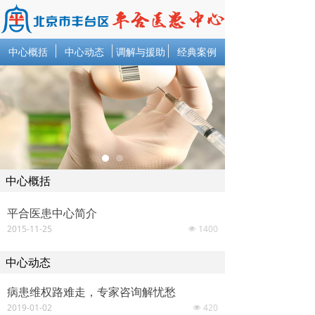
中心概括
中心动态
调解与援助
经典案例
中心概括
平合医患中心简介
2015-11-25
1400
넶
中心动态
病患维权路难走，专家咨询解忧愁
2019-01-02
420
넶